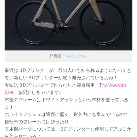
引用元：
PAUL TIMMER
最近は３Dプリンターが一般の人にも知られるようになってき
て、新しい３Dプリンターが次々発売されているよね！
今回は３Dプリンターで作られた木製自転車「
The Wooden
Bike
」を紹介しちゃいます♪
木製のフレームはホワイトアッシュという木材を使っている
よ！
ホワイトアッシュは適度に堅く、耐久力にも富んでいるので
自転車のフレームにはぴったり！
非木製パーツについては、３Dプリンターを使用してアルミか
ら作られているよ。