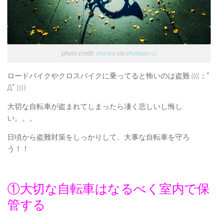
photo credit:
moriza
via
photopin
cc
ロードバイクやクロスバイクに乗ってると怖いのは盗難 ((((；ﾟ
Дﾟ))))
大切な自転車が盗まれてしまったら凄く悲しいし悔し
い。。。
日頃から盗難対策をしっかりして、大事な自転車を守ろ
う！！
①大切な自転車はなるべく室内で保
管する